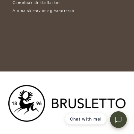
Camelbak drikkeflasker
Alpina skistøvler og vandresko
Chat with me!