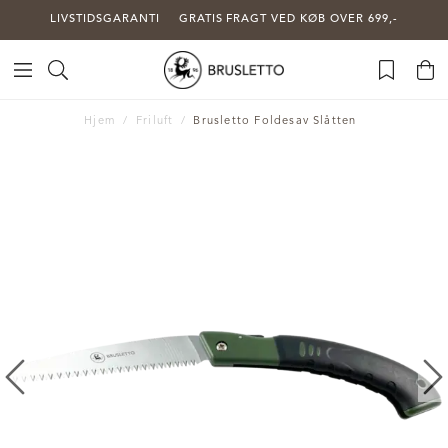
LIVSTIDSGARANTI
GRATIS FRAGT VED KØB OVER 699,-
Hjem
Friluft
Brusletto Foldesav Slåtten