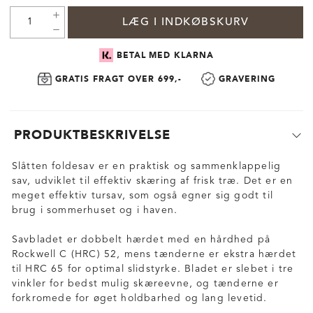
LÆG I INDKØBSKURV
BETAL MED KLARNA
GRATIS FRAGT OVER 699,-
GRAVERING
PRODUKTBESKRIVELSE
Slåtten foldesav er en praktisk og sammenklappelig
sav, udviklet til effektiv skæring af frisk træ. Det er en
meget effektiv tursav, som også egner sig godt til
brug i sommerhuset og i haven.
Savbladet er dobbelt hærdet med en hårdhed på
Rockwell C (HRC) 52, mens tænderne er ekstra hærdet
til HRC 65 for optimal slidstyrke. Bladet er slebet i tre
vinkler for bedst mulig skæreevne, og tænderne er
forkromede for øget holdbarhed og lang levetid.