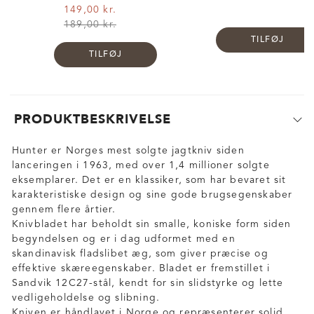
149,00 kr.
189,00 kr.
TILFØJ
TILFØJ
PRODUKTBESKRIVELSE
Hunter er Norges mest solgte jagtkniv siden
lanceringen i 1963, med over 1,4 millioner solgte
eksemplarer. Det er en klassiker, som har bevaret sit
karakteristiske design og sine gode brugsegenskaber
gennem flere årtier.
Knivbladet har beholdt sin smalle, koniske form siden
begyndelsen og er i dag udformet med en
skandinavisk fladslibet æg, som giver præcise og
effektive skæreegenskaber. Bladet er fremstillet i
Sandvik 12C27-stål, kendt for sin slidstyrke og lette
vedligeholdelse og slibning.
Kniven er håndlavet i Norge og repræsenterer solid