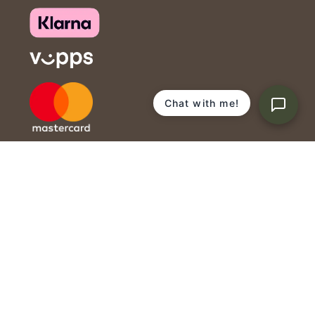
Chat with me!
VORES VENNER
Camelbak drikkeflasker
Alpina skistøvler og vandresko