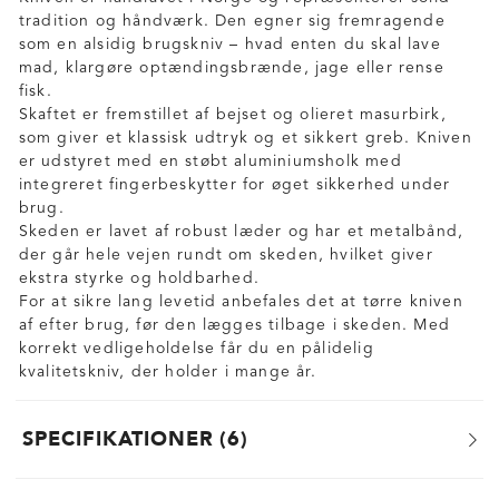
tradition og håndværk. Den egner sig fremragende
som en alsidig brugskniv – hvad enten du skal lave
mad, klargøre optændingsbrænde, jage eller rense
fisk.
Skaftet er fremstillet af bejset og olieret masurbirk,
som giver et klassisk udtryk og et sikkert greb. Kniven
er udstyret med en støbt aluminiumsholk med
integreret fingerbeskytter for øget sikkerhed under
brug.
Skeden er lavet af robust læder og har et metalbånd,
der går hele vejen rundt om skeden, hvilket giver
ekstra styrke og holdbarhed.
For at sikre lang levetid anbefales det at tørre kniven
af efter brug, før den lægges tilbage i skeden. Med
korrekt vedligeholdelse får du en pålidelig
kvalitetskniv, der holder i mange år.
SPECIFIKATIONER
6