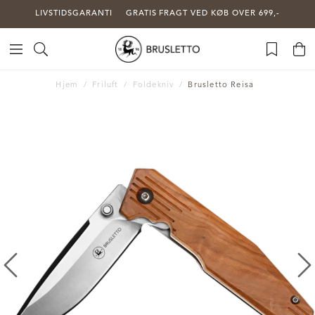
LIVSTIDSGARANTI
GRATIS FRAGT VED KØB OVER 699,-
Hjem
Friluft
Foldekniv
Brusletto Reisa