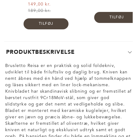
149,00 kr.
189,00 kr.
TILFØJ
TILFØJ
PRODUKTBESKRIVELSE
Brusletto Reisa er en praktisk og solid foldekniv,
udviklet til både friluftsliv og daglig brug. Kniven kan
nemt åbnes med én hånd ved hjælp af tommelknappen
og låses sikkert med en liner lock-mekanisme.
Knivbladet har skandinavisk slibning og er fremstillet af
børstet rustfrit 9Cr18MoV-stål, som giver god
slidstyrke og gør det nemt at vedligeholde og slibe.
Bladet er monteret med keramiske kuglelejer, hvilket
giver en jævn og præcis åbne- og lukkebevægelse.
Skæfterne er fremstillet af oliventræ, hvilket giver
kniven et naturligt og eksklusivt udtryk samt et godt
greb. På bagsiden finder du både en lommeklips og et