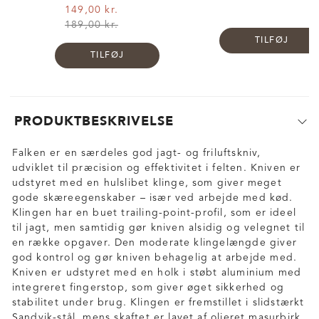
149,00 kr.
189,00 kr.
TILFØJ
TILFØJ
PRODUKTBESKRIVELSE
Falken er en særdeles god jagt- og friluftskniv,
udviklet til præcision og effektivitet i felten. Kniven er
udstyret med en hulslibet klinge, som giver meget
gode skæreegenskaber – især ved arbejde med kød.
Klingen har en buet trailing-point-profil, som er ideel
til jagt, men samtidig gør kniven alsidig og velegnet til
en række opgaver. Den moderate klingelængde giver
god kontrol og gør kniven behagelig at arbejde med.
Kniven er udstyret med en holk i støbt aluminium med
integreret fingerstop, som giver øget sikkerhed og
stabilitet under brug. Klingen er fremstillet i slidstærkt
Sandvik-stål, mens skaftet er lavet af olieret masurbirk,