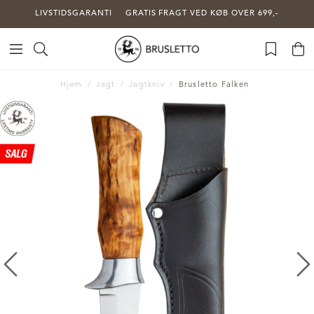
LIVSTIDSGARANTI
GRATIS FRAGT VED KØB OVER 699,-
Hjem
Jagt
Jagtkniv
Brusletto Falken