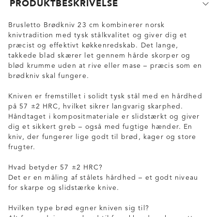
PRODUKTBESKRIVELSE
Brusletto Brødkniv 23 cm kombinerer norsk
knivtradition med tysk stålkvalitet og giver dig et
præcist og effektivt køkkenredskab. Det lange,
takkede blad skærer let gennem hårde skorper og
blød krumme uden at rive eller mase – præcis som en
brødkniv skal fungere.
Kniven er fremstillet i solidt tysk stål med en hårdhed
på 57 ±2 HRC, hvilket sikrer langvarig skarphed.
Håndtaget i kompositmateriale er slidstærkt og giver
dig et sikkert greb – også med fugtige hænder. En
kniv, der fungerer lige godt til brød, kager og store
frugter.
Hvad betyder 57 ±2 HRC?
Det er en måling af stålets hårdhed – et godt niveau
for skarpe og slidstærke knive.
Hvilken type brød egner kniven sig til?