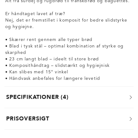
Alt fra surdej og rugbrød til franskbrød og baguettes.
Er håndtaget lavet af træ?
Nej, det er fremstillet i komposit for bedre slidstyrke
og hygiejne.
• Skærer rent gennem alle typer brød
• Blad i tysk stål – optimal kombination af styrke og
skarphed
• 23 cm langt blad – ideelt til store brød
• Komposithåndtag – slidstærkt og hygiejnisk
• Kan slibes med 15° vinkel
• Håndvask anbefales for længere levetid
SPECIFIKATIONER
4
PRISOVERSIGT