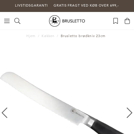
LIVSTIDSGARANTI
GRATIS FRAGT VED KØB OVER 699,-
Hjem
Køkken
Brusletto brødkniv 23cm