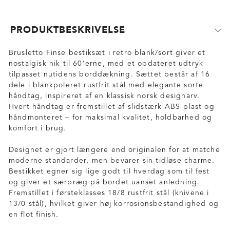
PRODUKTBESKRIVELSE
Brusletto Finse bestiksæt i retro blank/sort giver et
nostalgisk nik til 60’erne, med et opdateret udtryk
tilpasset nutidens borddækning. Sættet består af 16
dele i blankpoleret rustfrit stål med elegante sorte
håndtag, inspireret af en klassisk norsk designarv.
Hvert håndtag er fremstillet af slidstærk ABS-plast og
håndmonteret – for maksimal kvalitet, holdbarhed og
komfort i brug.
Designet er gjort længere end originalen for at matche
moderne standarder, men bevarer sin tidløse charme.
Bestikket egner sig lige godt til hverdag som til fest
og giver et særpræg på bordet uanset anledning.
Fremstillet i førsteklasses 18/8 rustfrit stål (knivene i
13/0 stål), hvilket giver høj korrosionsbestandighed og
en flot finish.