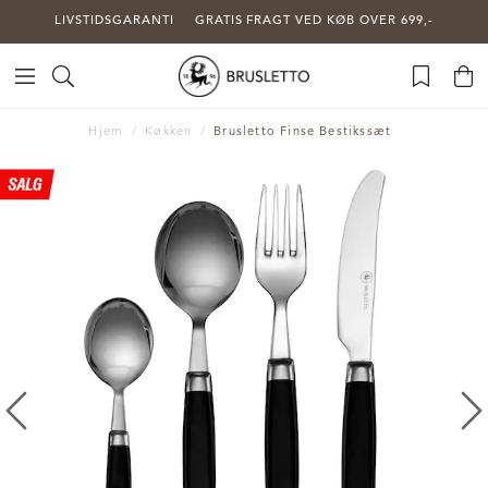
LIVSTIDSGARANTI
GRATIS FRAGT VED KØB OVER 699,-
Hjem
Køkken
Brusletto Finse Bestikssæt