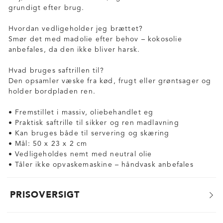
grundigt efter brug.
Hvordan vedligeholder jeg brættet?
Smør det med madolie efter behov – kokosolie
anbefales, da den ikke bliver harsk.
Hvad bruges saftrillen til?
Den opsamler væske fra kød, frugt eller grøntsager og
holder bordpladen ren.
• Fremstillet i massiv, oliebehandlet eg
• Praktisk saftrille til sikker og ren madlavning
• Kan bruges både til servering og skæring
• Mål: 50 x 23 x 2 cm
• Vedligeholdes nemt med neutral olie
• Tåler ikke opvaskemaskine – håndvask anbefales
PRISOVERSIGT