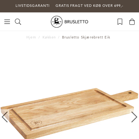
LIVSTIDSGARANTI
GRATIS FRAGT VED KØB OVER 699,-
Hjem
Køkken
Brusletto Skjærebrett Eik