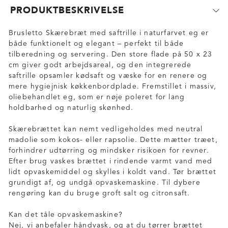
PRODUKTBESKRIVELSE
Brusletto Skærebræt med saftrille i naturfarvet eg er
både funktionelt og elegant – perfekt til både
tilberedning og servering. Den store flade på 50 x 23
cm giver godt arbejdsareal, og den integrerede
saftrille opsamler kødsaft og væske for en renere og
mere hygiejnisk køkkenbordplade. Fremstillet i massiv,
oliebehandlet eg, som er nøje poleret for lang
holdbarhed og naturlig skønhed.
Skærebrættet kan nemt vedligeholdes med neutral
madolie som kokos- eller rapsolie. Dette mætter træet,
forhindrer udtørring og mindsker risikoen for revner.
Efter brug vaskes brættet i rindende varmt vand med
lidt opvaskemiddel og skylles i koldt vand. Tør brættet
grundigt af, og undgå opvaskemaskine. Til dybere
rengøring kan du bruge groft salt og citronsaft.
Kan det tåle opvaskemaskine?
Nej, vi anbefaler håndvask, og at du tørrer brættet