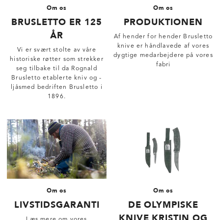
Om os
Om os
BRUSLETTO ER 125
PRODUKTIONEN
ÅR
Af hender for hender Brusletto
knive er håndlavede af vores
Vi er svært stolte av våre
dygtige medarbejdere på vores
historiske røtter som strekker
fabri
seg tilbake til da Rognald
Brusletto etablerte kniv og -
ljåsmed bedriften Brusletto i
1896.
Om os
Om os
LIVSTIDSGARANTI
DE OLYMPISKE
KNIVE KRISTIN OG
Læs mere om vores