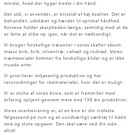
mindst, hvad der ligger bedst i din hånd.
Det stål, vi anvender, er knivstål af høj kvalitet. Det er
behandlet, udskåret og hærdet til optimal hårdhed.
Knivene holder skarpheden længe, samtidig med at de
er lette at slibe op igen, når det er nødvendigt.
Vi bruger forskellige træsorter i vores skafter såsom
masur birk, birk, oliventræ, valnød og rodnød. Vores
træmaterialer kommer fra forskellige kilder og er ikke
truede arter.
Vi prioriterer miljøvenlig produktion og har
returordninger for restmaterialer, hvor det er muligt.
Vi er stolte af vores knive, som er fremstillet med
erfaring optjent gennem mere end 130 års produktion.
Vores overbevisning er, at en kniv er din trofaste
følgesvend på ture og et uundværligt værktøj til både
små og store opgaver. Den skal være ved din side...
altid!