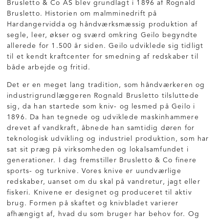
Brusletto & Co AS blev grundlagt i 1896 af Rognald
Brusletto. Historien om malmminedrift på
Hardangervidda og håndværksmæssig produktion af
segle, leer, økser og sværd omkring Geilo begyndte
allerede for 1.500 år siden. Geilo udviklede sig tidligt
til et kendt kraftcenter for smedning af redskaber til
både arbejde og fritid.
Det er en meget lang tradition, som håndværkeren og
industrigrundlæggeren Rognald Brusletto tilsluttede
sig, da han startede som kniv- og lesmed på Geilo i
1896. Da han tegnede og udviklede maskinhammere
drevet af vandkraft, åbnede han samtidig døren for
teknologisk udvikling og industriel produktion, som har
sat sit præg på virksomheden og lokalsamfundet i
generationer. I dag fremstiller Brusletto & Co finere
sports- og turknive. Vores knive er uundværlige
redskaber, uanset om du skal på vandretur, jagt eller
fiskeri. Knivene er designet og produceret til aktiv
brug. Formen på skaftet og knivbladet varierer
afhængigt af, hvad du som bruger har behov for. Og