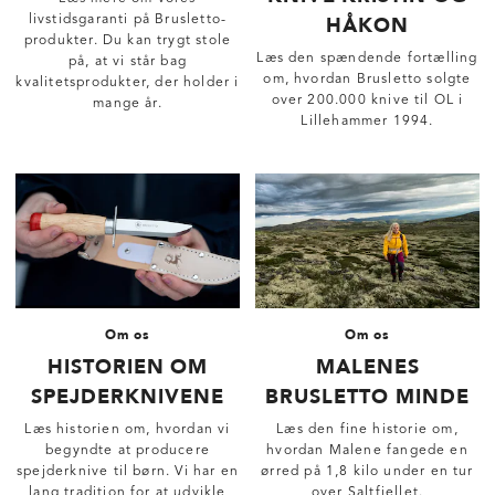
HÅKON
livstidsgaranti på Brusletto-
produkter. Du kan trygt stole
Læs den spændende fortælling
på, at vi står bag
om, hvordan Brusletto solgte
kvalitetsprodukter, der holder i
over 200.000 knive til OL i
mange år.
Lillehammer 1994.
Om os
Om os
HISTORIEN OM
MALENES
SPEJDERKNIVENE
BRUSLETTO MINDE
Læs historien om, hvordan vi
Læs den fine historie om,
begyndte at producere
hvordan Malene fangede en
spejderknive til børn. Vi har en
ørred på 1,8 kilo under en tur
lang tradition for at udvikle
over Saltfjellet.