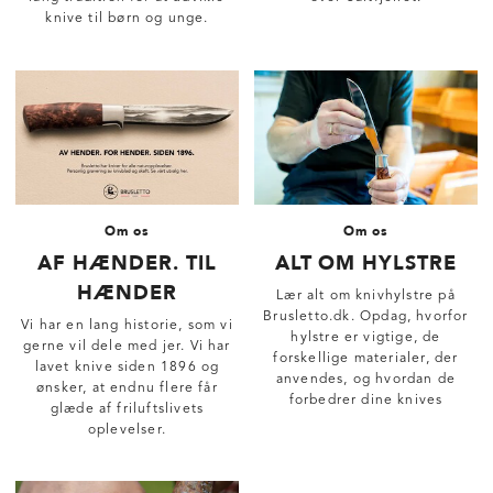
knive til børn og unge.
Om os
Om os
AF HÆNDER. TIL
ALT OM HYLSTRE
HÆNDER
Lær alt om knivhylstre på
Brusletto.dk. Opdag, hvorfor
Vi har en lang historie, som vi
hylstre er vigtige, de
gerne vil dele med jer. Vi har
forskellige materialer, der
lavet knive siden 1896 og
anvendes, og hvordan de
ønsker, at endnu flere får
forbedrer dine knives
glæde af friluftslivets
holdbarhed og æstetik.
oplevelser.