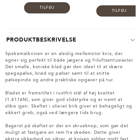
TILFØJ
TILFØJ
PRODUKTBESKRIVELSE
Spekematkniven er en alsidig mellemstor kniv, der
egner sig perfekt til både jægere og friluftsentusiaster.
Det smalle, koniske blad gør den ideel til at skære
spegepølse, brød og pølser samt til at snitte
pølsepinde og andre praktiske opgaver på tur.
Bladet er fremstillet i rustfrit stål af høj kvalitet
(1.4116N), som giver god slidstyrke og er nemt at
slibe igen. Skaftet i olieret birk giver et behageligt og
sikkert greb, også ved længere tids brug.
Bagerst på skaftet er der en skrueknop, som gør det
muligt at fastgøre en rem fra skeden. Dette giver
ekstra sikkerhed og sikrer, at kniven sidder godt fast