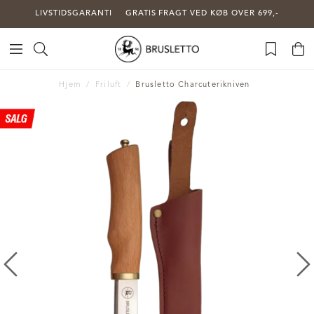
LIVSTIDSGARANTI
GRATIS FRAGT VED KØB OVER 699,-
Hjem
Friluft
Brusletto Charcuterikniven