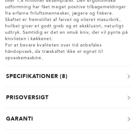
over 1,4 millioner eksemplarer. Den ergonomiske
udformning har fået meget positive tilbagemeldinger
fra erfarne friluftsmennesker, jægere og fiskere.
Skaftet er fremstillet af farvet og olieret masurbirk,
hvilket giver et godt greb og et eksklusivt, naturligt
udtryk. Samtidig er det en smuk kniv, der vil pynte på
knivlisten i køkkenet.
For at bevare kvaliteten over tid anbefales
håndopvask, da træskaftet ikke er egnet til
opvaskemaskine.
SPECIFIKATIONER
8
PRISOVERSIGT
GARANTI