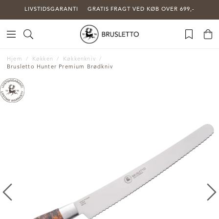
LIVSTIDSGARANTI
GRATIS FRAGT VED KØB OVER 699,-
Hjem
Køkken
Køkkenkniv
Brusletto Hunter Premium Brødkniv