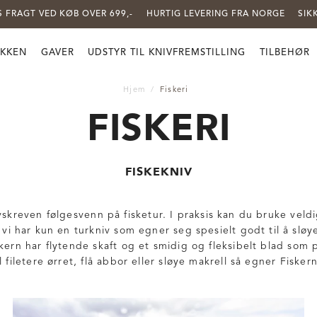
S FRAGT VED KØB OVER 699,-
HURTIG LEVERING FRA NORGE
SIK
KKEN
GAVER
UDSTYR TIL KNIVFREMSTILLING
TILBEHØR
Hjem
Fiskeri
FISKERI
FISKEKNIV
lvskreven følgesvenn på fisketur. I praksis kan du bruke vel
n vi har kun en turkniv som egner seg spesielt godt til å sløye 
skern har flytende skaft og et smidig og fleksibelt blad som 
l filetere ørret, flå abbor eller sløye makrell så egner Fiske