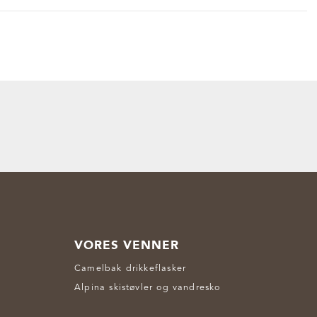
VORES VENNER
Camelbak drikkeflasker
Alpina skistøvler og vandresko