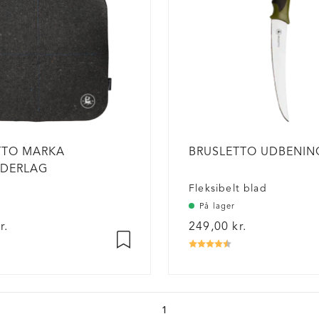
TTO MARKA
BRUSLETTO UDBENIN
NDERLAG
Fleksibelt blad
På lager
r.
249,00 kr.
g:
.8 ud af 5 stjerner
Vurdering:
4.6 ud af 5 stjer
1