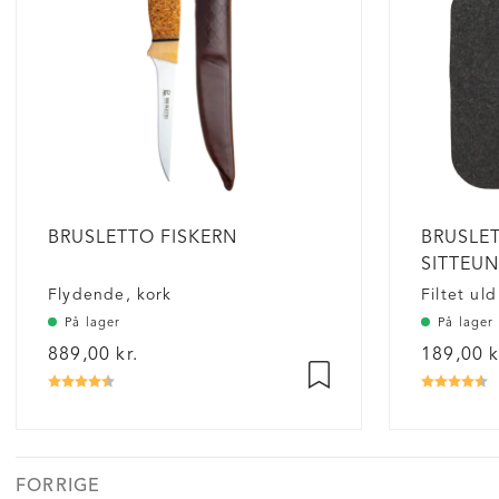
BRUSLETTO FISKERN
BRUSLE
SITTEU
Flydende, kork
Filtet uld
På lager
På lager
889,00 kr.
189,00 k
Vurdering:
4.7 ud af 5 stjerner
Vurderin
4
FORRIGE