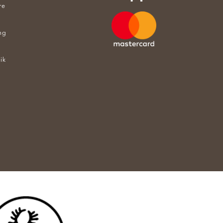
re
ng
ik