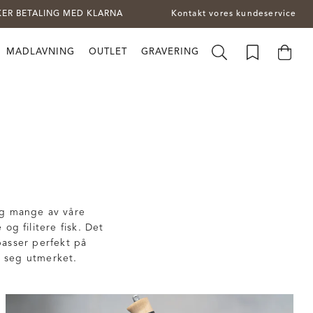
KER BETALING MED KLARNA
Kontakt vores kundeservice
MADLAVNING
OUTLET
GRAVERING
dig mange av våre
og filitere fisk. Det
passer perfekt på
rn seg utmerket.