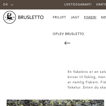
DK
LIVSTIDSGARANTI
GRATI
FRILUFT
JAGT
FISKERI
KØ
OPLEV BRUSLETTO
En fiskekniv er en se
kniver til fisking, me
er nemlig Fiskern. Fi
fisketur. Enten du ska