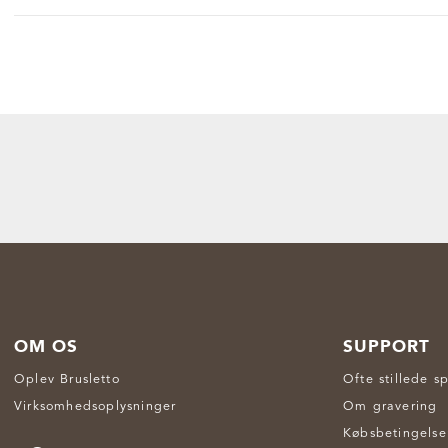
OM OS
SUPPORT
Oplev Brusletto
Ofte stillede s
Virksomhedsoplysninger
Om gravering
Købsbetingelse