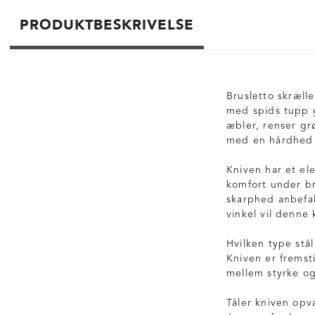
PRODUKTBESKRIVELSE
Brusletto skrælle
med spids tupp g
æbler, renser grø
med en hårdhed p
Kniven har et el
komfort under br
skarphed anbefa
vinkel vil denne
Hvilken type stå
Kniven er fremst
mellem styrke o
Tåler kniven op