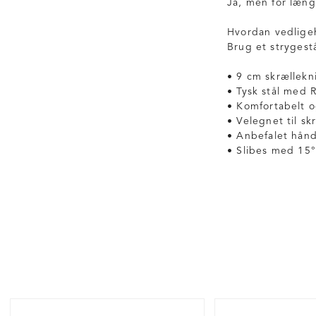
Ja, men for læng
Hvordan vedlige
Brug et strygest
• 9 cm skrællekni
• Tysk stål med
• Komfortabelt o
• Velegnet til s
• Anbefalet hånd
• Slibes med 15°