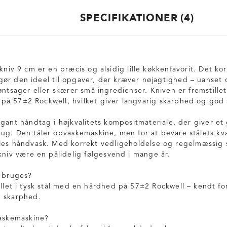
SPECIFIKATIONER
4
kniv 9 cm er en præcis og alsidig lille køkkenfavorit. Det kor
ør den ideel til opgaver, der kræver nøjagtighed – uanset 
ntsager eller skærer små ingredienser. Kniven er fremstillet i
å 57±2 Rockwell, hvilket giver langvarig skarphed og god s
egant håndtag i højkvalitets kompositmateriale, der giver e
ug. Den tåler opvaskemaskine, men for at bevare stålets kva
les håndvask. Med korrekt vedligeholdelse og regelmæssig 
 kniv være en pålidelig følgesvend i mange år.
l bruges?
illet i tysk stål med en hårdhed på 57±2 Rockwell – kendt f
g skarphed.
vaskemaskine?