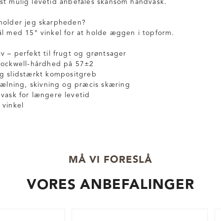
st mulig levetid anbefales skånsom håndvask.
holder jeg skarpheden?
ål med 15° vinkel for at holde æggen i topform.
v – perfekt til frugt og grøntsager
 Rockwell-hårdhed på 57±2
g slidstærkt kompositgreb
krælning, skivning og præcis skæring
vask for længere levetid
 vinkel
MÅ VI FORESLÅ
VORES ANBEFALINGER