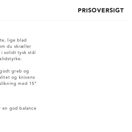
PRISOVERSIGT
te, lige blad
om du skræller
 solidt tysk stål
lidstyrke.
t godt greb og
litet og knivens
slibning med 15°
or en god balance