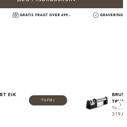
GRATIS FRAGT OVER 699,-
GRAVERING
ÆT EIK
BRUSL
TRIN
TILFØJ
To trin
319,00