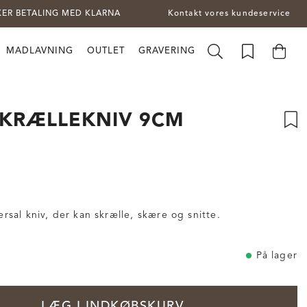
KER BETALING MED KLARNA
Kontakt vores kundeservice
MADLAVNING
OUTLET
GRAVERING
SKRÆLLEKNIV 9CM
versal kniv, der kan skrælle, skære og snitte.
På lager
LÆG I INDKØBSKURV