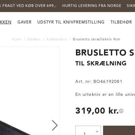
S FRAGT VED KØB OVER 699,-
HURTIG LEVERING FRA NORGE
SIK
KKEN
GAVER
UDSTYR TIL KNIVFREMSTILLING
TILBEHØR
Hjem
Køkken
Køkkenkniv
Brusletto skrællekniv 9cm
BRUSLETTO 
TIL SKRÆLNING
Art. nr:
BO46192081
En urtekniv er en lille uni
319,00 kr.