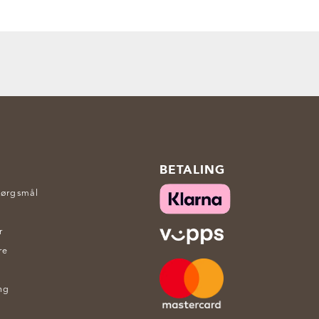
BETALING
pørgsmål
r
re
ng