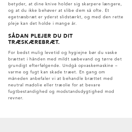
betyder, at dine knive holder sig skarpere længere,
og at du ikke behøver at slibe dem så ofte. Et
egetræsbræt er yderst slidstærkt, og med den rette
pleje kan det holde i mange år.
SÅDAN PLEJER DU DIT
TRÆSKÆREBRÆT.
For bedst mulig levetid og hygiejne bør du vaske
brættet i hånden med mildt sæbevand og tørre det
grundigt efterfølgende. Undgå opvaskemaskine –
varme og fugt kan skade træet. En gang om
måneden anbefaler vi at behandle brættet med
neutral madolie eller træolie for at bevare
fugtbestandighed og modstandsdygtighed mod
revner.