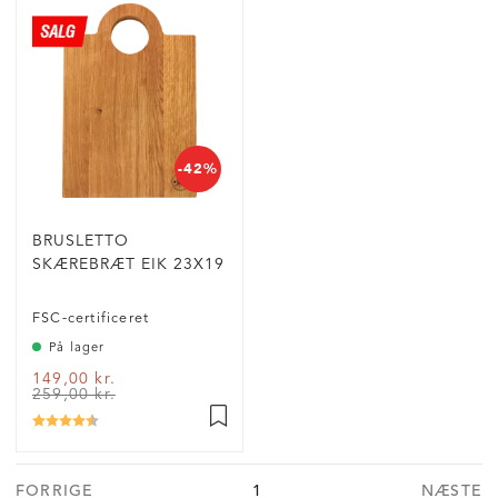
-42%
BRUSLETTO
SKÆREBRÆT EIK 23X19
FSC-certificeret
På lager
149,00 kr.
259,00 kr.
Vurdering:
4.5 ud af 5 stjerner
FORRIGE
1
NÆSTE