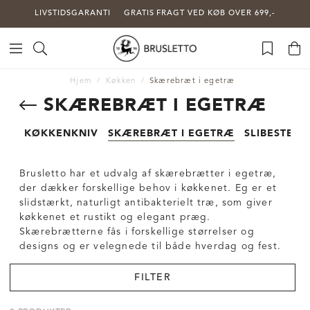
LIVSTIDSGARANTI
GRATIS FRAGT VED KØB OVER 699,-
Hjem
Køkken
Skærebræt i egetræ
SKÆREBRÆT I EGETRÆ
KØKKENKNIV
SKÆREBRÆT I EGETRÆ
SLIBESTEN 
Brusletto har et udvalg af skærebrætter i egetræ,
der dækker forskellige behov i køkkenet. Eg er et
slidstærkt, naturligt antibakterielt træ, som giver
køkkenet et rustikt og elegant præg.
Skærebrætterne fås i forskellige størrelser og
designs og er velegnede til både hverdag og fest.
FILTER