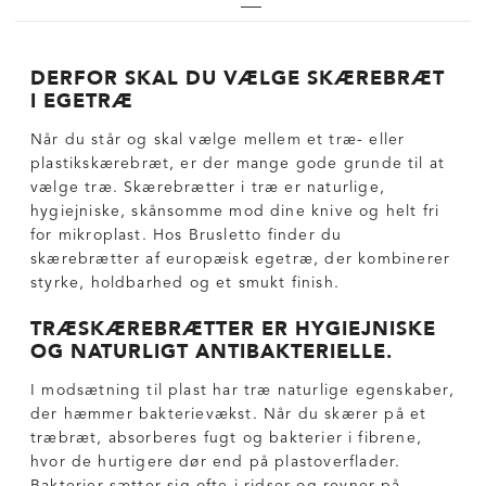
DERFOR SKAL DU VÆLGE SKÆREBRÆT
I EGETRÆ
Når du står og skal vælge mellem et træ- eller
plastikskærebræt, er der mange gode grunde til at
vælge træ. Skærebrætter i træ er naturlige,
hygiejniske, skånsomme mod dine knive og helt fri
for mikroplast. Hos Brusletto finder du
skærebrætter af europæisk egetræ, der kombinerer
styrke, holdbarhed og et smukt finish.
TRÆSKÆREBRÆTTER ER HYGIEJNISKE
OG NATURLIGT ANTIBAKTERIELLE.
I modsætning til plast har træ naturlige egenskaber,
der hæmmer bakterievækst. Når du skærer på et
træbræt, absorberes fugt og bakterier i fibrene,
hvor de hurtigere dør end på plastoverflader.