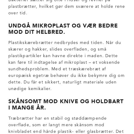
Bakterier sætter sig ofte i ridser og revner på
plastbrætter, hvilket gør dem sværere at holde rene
over tid.
UNDGÅ MIKROPLAST OG VÆR BEDRE
MOD DIT HELBRED.
Plastikskærebrætter nedbrydes med tiden. Når du
skærer og hakker, slides overfladen, og små
plastikpartikler kan havne direkte i maden. Dette
kan føre til indtagelse af mikroplast – et voksende
sundhedsproblem. Med et træskærebræt af
europæisk egetræ behøver du ikke bekymre dig om
dette. Du får et sikkert, naturligt materiale uden
unødige kemikalier.
SKÅNSOMT MOD KNIVE OG HOLDBART
I MANGE ÅR.
Træbrætter har en stabil og støddæmpende
overflade, som er langt mere skånsom mod
knivbladet end hårde plastik- eller glasbrætter. Det